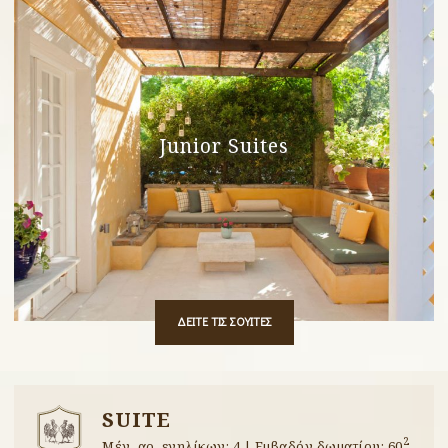
Junior Suites
ΔΕΙΤΕ ΤΙΣ ΣΟΥΙΤΕΣ
SUITE
2
Μέγ. αρ. ενηλίκων: 4 | Εμβαδόν δωματίου: 60